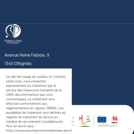
Clinique Saint-Pierre Ottignies
Avenue Reine Fabiola, 9
1340
Ottignies
Belgique
Accueil
+32 10 43 72 11
Ce site fait usage de cookies. En cochant
Urgences
+32 10 43 73 56
cette case, vous consentez
expressément au traitement par le
Contact
service des ressources humaines de la
CSPO des informations que vous
communiquez. Le traitement sera
Facebook
Twitter
YouTube
LinkedIn
effectué conformément aux
certifications
réglementations en vigueur (RGPD). Les
possibilités de traitement sont définies au
registre de traitement du service en
matière de recrutement (candidatures).
Pour en savoir plus :
https://www.autoriteprotectiondonnees.be/citoyen