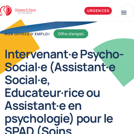
Aller au contenu
Clinique Saint-Pierre Ottignies
URGENCES
Me
Offre d'emploi
NOS OFFRES D'EMPLOI
Intervenant·e Psycho-
Social·e (Assistant·e
Social·e,
Educateur·rice ou
Assistant·e en
psychologie) pour le
SPAD (Soins