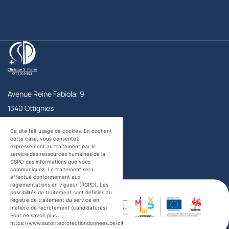
Clinique Saint-Pierre Ottignies
Avenue Reine Fabiola, 9
1340
Ottignies
Belgique
Accueil
+32 10 43 72 11
Ce site fait usage de cookies. En cochant
Urgences
+32 10 43 73 56
cette case, vous consentez
expressément au traitement par le
Contact
service des ressources humaines de la
CSPO des informations que vous
communiquez. Le traitement sera
Facebook
Twitter
YouTube
LinkedIn
effectué conformément aux
certifications
réglementations en vigueur (RGPD). Les
possibilités de traitement sont définies au
registre de traitement du service en
matière de recrutement (candidatures).
Pour en savoir plus :
https://www.autoriteprotectiondonnees.be/citoyen