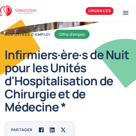
Aller au contenu
Clinique Saint-Pierre Ottignies
URGENCES
Me
Offre d'emploi
NOS OFFRES D'EMPLOI
Infirmiers·ère·s de Nuit
pour les Unités
d'Hospitalisation de
Chirurgie et de
Médecine *
PARTAGER
Facebook
LinkedIn
Twitter