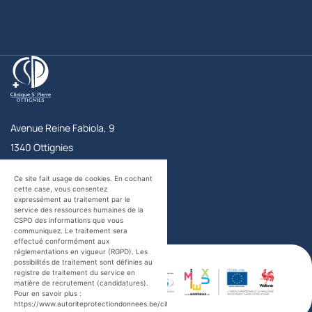
Clinique Saint-Pierre Ottignies
Avenue Reine Fabiola, 9
1340
Ottignies
Belgique
Accueil
+32 10 43 72 11
Ce site fait usage de cookies. En cochant
Urgences
+32 10 43 73 56
cette case, vous consentez
expressément au traitement par le
Contact
service des ressources humaines de la
CSPO des informations que vous
communiquez. Le traitement sera
Facebook
Twitter
YouTube
LinkedIn
effectué conformément aux
certifications
réglementations en vigueur (RGPD). Les
possibilités de traitement sont définies au
registre de traitement du service en
matière de recrutement (candidatures).
Pour en savoir plus :
https://www.autoriteprotectiondonnees.be/citoyen