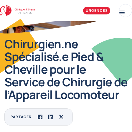
Aller au contenu
Clinique Saint-Pierre Ottignies
URGENCES
Me
Chirurgien.ne
Spécialisé.e Pied &
Cheville pour le
Service de Chirurgie de
l’Appareil Locomoteur
PARTAGER
Facebook
LinkedIn
Twitter