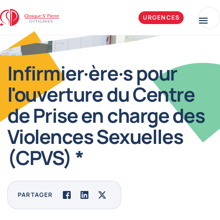
Aller au contenu
Clinique Saint-Pierre Ottignies
URGENCES
Me
Infirmier·ère·s pour
l'ouverture du Centre
de Prise en charge des
Violences Sexuelles
(CPVS) *
PARTAGER
Facebook
LinkedIn
Twitter