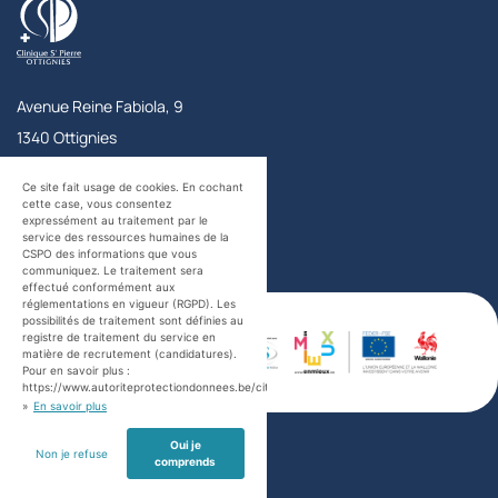
Avenue Reine Fabiola, 9
1340
Ottignies
Belgique
Accueil
+32 10 43 72 11
Ce site fait usage de cookies. En cochant
Urgences
+32 10 43 73 56
cette case, vous consentez
expressément au traitement par le
Contact
service des ressources humaines de la
CSPO des informations que vous
communiquez. Le traitement sera
Facebook
Twitter
YouTube
LinkedIn
effectué conformément aux
certifications
réglementations en vigueur (RGPD). Les
possibilités de traitement sont définies au
registre de traitement du service en
matière de recrutement (candidatures).
Pour en savoir plus :
https://www.autoriteprotectiondonnees.be/citoyen
»
En savoir plus
Oui je
Non je refuse
comprends