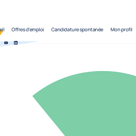
il
Offres d'emploi
Candidature spontanée
Mon profil
ook
itter
YouTube
LinkedIn