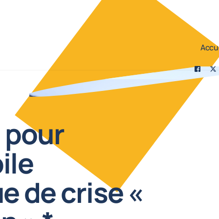
Accue
Faceb
Tw
e pour
ile
e de crise «