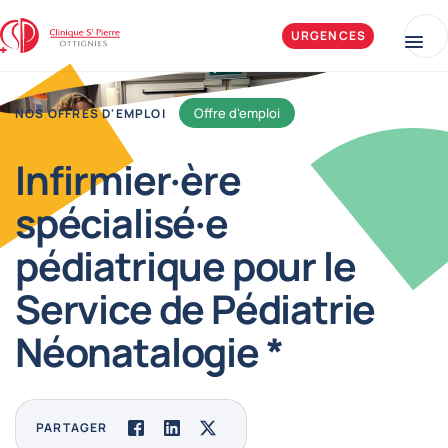
Aller au contenu
Clinique Saint-Pierre Ottignies
URGENCES
Me
Offre d'emploi
NOS OFFRES D'EMPLOI
Infirmier·ère
spécialisé·e
pédiatrique pour le
Service de Pédiatrie
Néonatalogie *
PARTAGER
Facebook
LinkedIn
Twitter